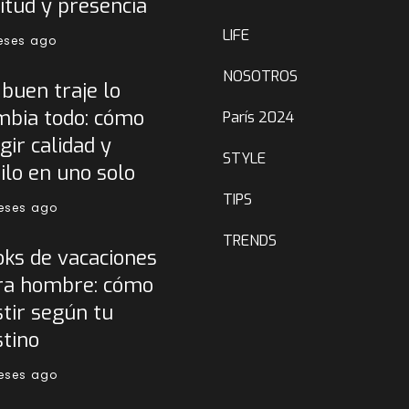
itud y presencia
LIFE
eses ago
NOSOTROS
buen traje lo
mbia todo: cómo
París 2024
gir calidad y
STYLE
ilo en uno solo
TIPS
eses ago
TRENDS
oks de vacaciones
ra hombre: cómo
tir según tu
stino
eses ago