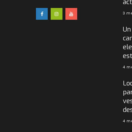
act
3 m
Un 
ca
ele
est
4 m
Lo
pa
ves
de
4 m