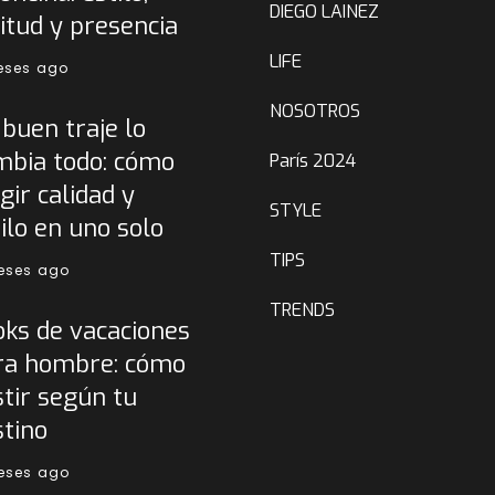
DIEGO LAINEZ
itud y presencia
LIFE
eses ago
NOSOTROS
buen traje lo
mbia todo: cómo
París 2024
gir calidad y
STYLE
ilo en uno solo
TIPS
eses ago
TRENDS
oks de vacaciones
ra hombre: cómo
tir según tu
stino
eses ago