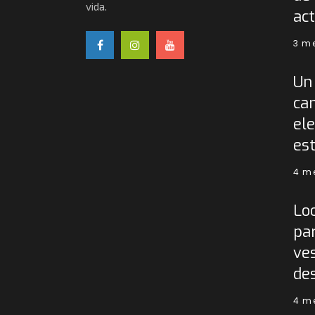
vida.
act
3 m
Un 
ca
ele
est
4 m
Lo
pa
ves
de
4 m