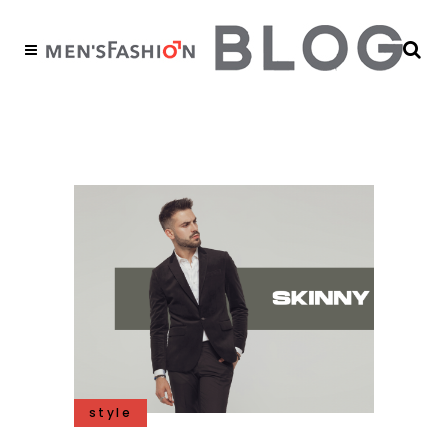
skinny fit Tag
style