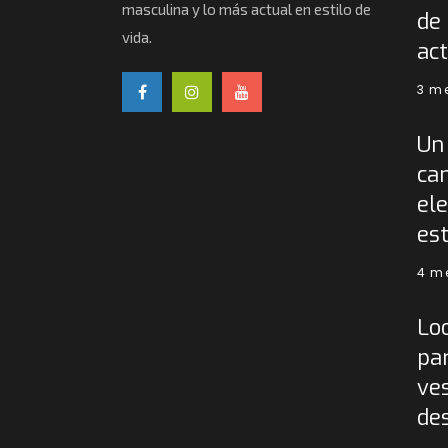
masculina y lo más actual en estilo de
de 
vida.
act
3 m
Un 
ca
ele
est
4 m
Lo
pa
ves
de