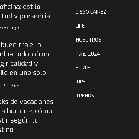
oficina: estilo,
DIEGO LAINEZ
itud y presencia
LIFE
eses ago
NOSOTROS
buen traje lo
mbia todo: cómo
París 2024
gir calidad y
STYLE
ilo en uno solo
TIPS
eses ago
TRENDS
oks de vacaciones
ra hombre: cómo
tir según tu
stino