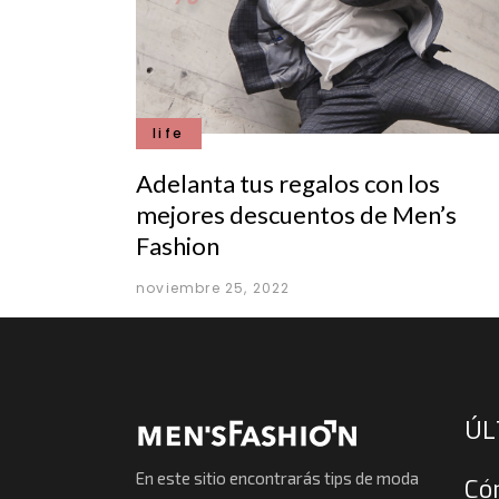
life
Adelanta tus regalos con los
mejores descuentos de Men’s
Fashion
noviembre 25, 2022
ÚL
En este sitio encontrarás tips de moda
Có