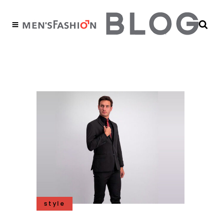
porte Tag
style