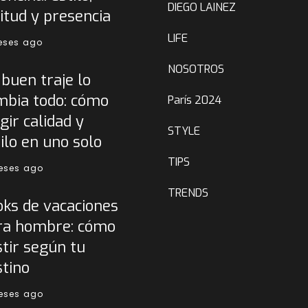
DIEGO LAINEZ
itud y presencia
LIFE
eses ago
NOSOTROS
buen traje lo
mbia todo: cómo
París 2024
gir calidad y
STYLE
ilo en uno solo
TIPS
eses ago
TRENDS
oks de vacaciones
ra hombre: cómo
tir según tu
stino
eses ago