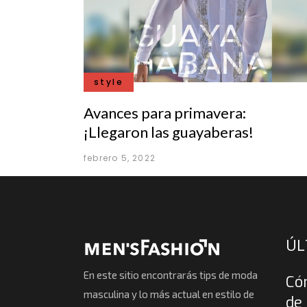
style
Avances para primavera:
¡Llegaron las guayaberas!
febrero 5, 2022
ÚL
En este sitio encontrarás tips de moda
Có
masculina y lo más actual en estilo de
de 