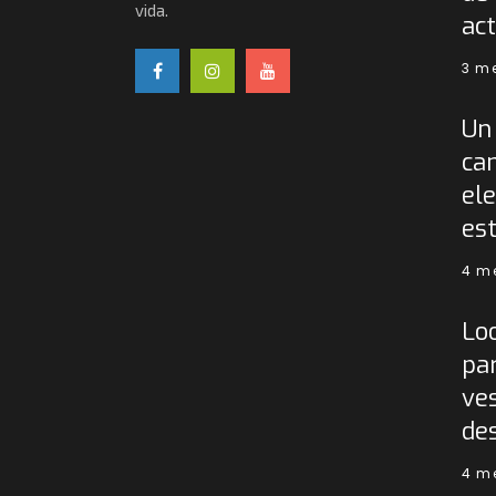
vida.
act
3 m
Un 
ca
ele
est
4 m
Lo
pa
ves
de
4 m