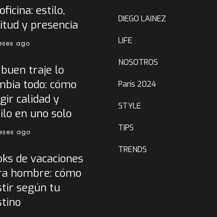
oficina: estilo,
DIEGO LAINEZ
itud y presencia
LIFE
eses ago
NOSOTROS
buen traje lo
mbia todo: cómo
París 2024
gir calidad y
STYLE
ilo en uno solo
TIPS
eses ago
TRENDS
oks de vacaciones
ra hombre: cómo
tir según tu
stino