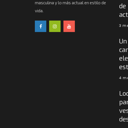
masculina y lo más actual en estilo de
de 
vida.
act
3 m
Un 
ca
ele
est
4 m
Lo
pa
ves
de