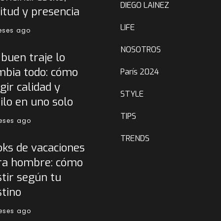
DIEGO LAINEZ
itud y presencia
LIFE
eses ago
NOSOTROS
buen traje lo
mbia todo: cómo
París 2024
gir calidad y
STYLE
ilo en uno solo
TIPS
eses ago
TRENDS
oks de vacaciones
ra hombre: cómo
tir según tu
stino
eses ago