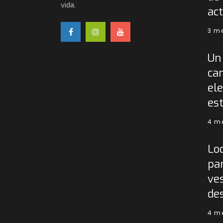
vida.
act
3 m
Un 
ca
ele
est
4 m
Lo
pa
ves
de
4 m