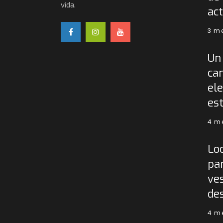
vida.
act
3 m
Un 
ca
ele
est
4 m
Lo
pa
ves
de
4 m