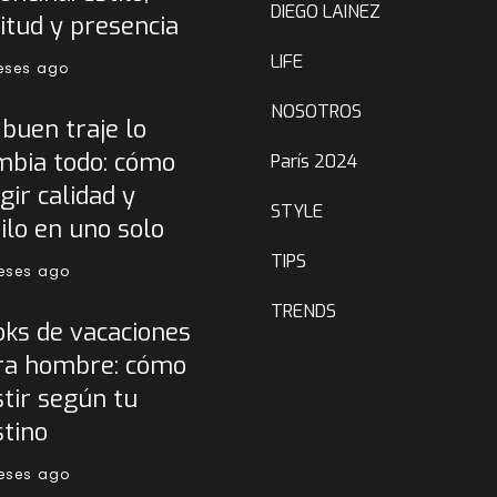
DIEGO LAINEZ
itud y presencia
LIFE
eses ago
NOSOTROS
buen traje lo
mbia todo: cómo
París 2024
gir calidad y
STYLE
ilo en uno solo
TIPS
eses ago
TRENDS
oks de vacaciones
ra hombre: cómo
tir según tu
stino
eses ago