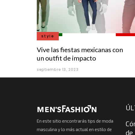
style
Vive las fiestas mexicanas con
un outfit de impacto
septiembre 13, 2023
ÚL
En este sitio encontrarás tips de moda
Có
masculina y lo más actual en estilo de
de 