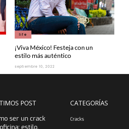
life
¡Viva México! Festeja con un
estilo más auténtico
septiembre 10, 2022
TIMOS POST
CATEGORÍAS
mo ser un crack
Cracks
oficina: estilo,