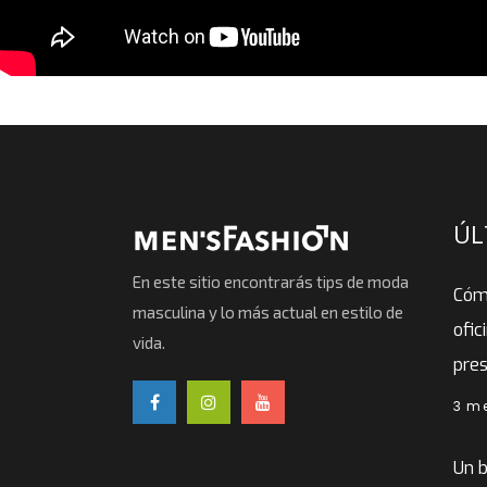
ÚL
En este sitio encontrarás tips de moda
Cóm
masculina y lo más actual en estilo de
ofic
vida.
pre
3 m
Un b